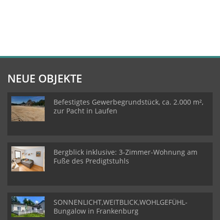
NEUE OBJEKTE
Befestigtes Gewerbegrundstück, ca. 2.000 m²,
zur Pacht in Laufen
Bergblick inklusive: 3-Zimmer-Wohnung am
Fuße des Predigtstuhls
SONNENLICHT,WEITBLICK,WOHLGEFÜHL-
Bungalow in Frankenburg