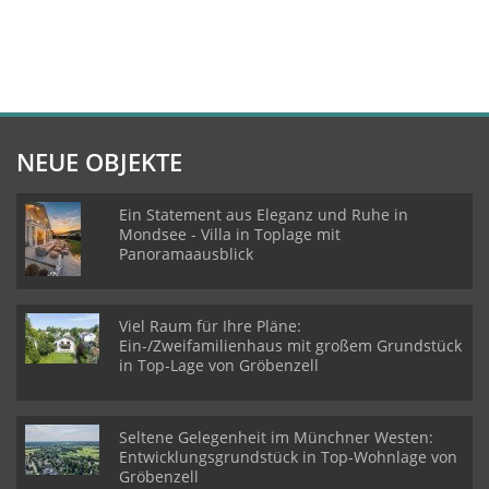
NEUE OBJEKTE
Ein Statement aus Eleganz und Ruhe in
Mondsee - Villa in Toplage mit
Panoramaausblick
Viel Raum für Ihre Pläne:
Ein-/Zweifamilienhaus mit großem Grundstück
in Top-Lage von Gröbenzell
Seltene Gelegenheit im Münchner Westen:
Entwicklungsgrundstück in Top-Wohnlage von
Gröbenzell