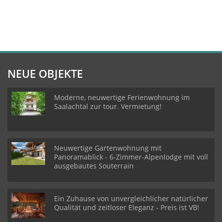
NEUE OBJEKTE
Moderne, neuwertige Ferienwohnung im
Saalachtal zur tour. Vermietung!
Neuwertige Gartenwohnung mit
Panoramablick - 6-Zimmer-Alpenlodge mit voll
ausgebautes Souterrain
Ein Zuhause von unvergleichlicher natürlicher
Qualität und zeitloser Eleganz - Preis ist VB!