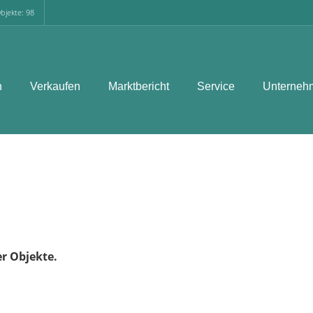
bjekte: 98
n
Verkaufen
Marktbericht
Service
Unterneh
er Objekte.