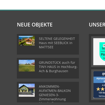
NEUE OBJEKTE
UNSER
SELTENE GELEGENHEIT
Haus mit SEEBLICK in
MATTSEE
GRUNDSTÜCK auch für
TINY-HAUS in Hochburg-
Ach & Burghausen
ANKOMMEN-
AUFATMEN-BALKON
GENIESEN-3-
Zimmerwohnung
Munderfing