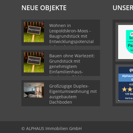
NEUE OBJEKTE
UNSER
Wohnen in
Leopoldskron-Moos -
Baugrundstück mit
Entwicklungspotenzial
in begehrter Lage
Bauen ohne Wartezeit:
Grundstück mit
genehmigtem
Einfamilienhaus-
Neubau in Olching
Großzügige Duplex-
Eigentumswohnung mit
ausgebautem
Dachboden
© ALPHAUS Immobilien GmbH