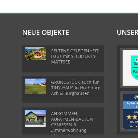
NEUE OBJEKTE
UNSER
SELTENE GELEGENHEIT
Haus mit SEEBLICK in
MATTSEE
GRUNDSTÜCK auch für
TINY-HAUS in Hochburg-
Ach & Burghausen
ANKOMMEN-
AUFATMEN-BALKON
GENIESEN-3-
Zimmerwohnung
Munderfing