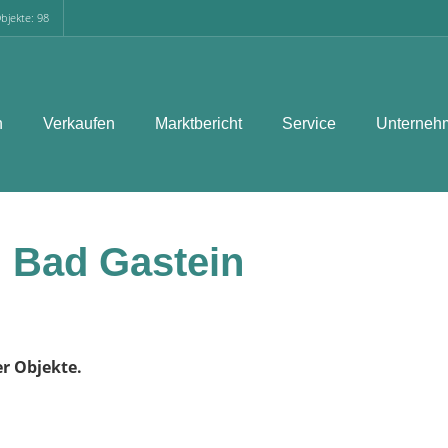
bjekte: 98
n
Verkaufen
Marktbericht
Service
Unterneh
 Bad Gastein
er Objekte.