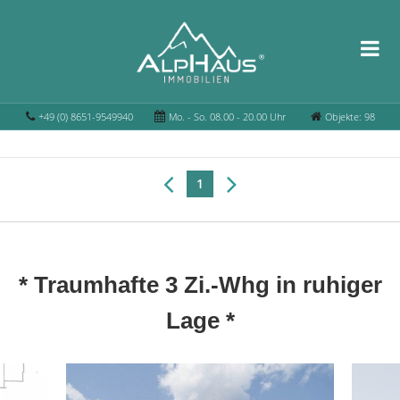
+49 (0) 8651-9549940
Mo. - So. 08.00 - 20.00 Uhr
Objekte: 98
1
* Traumhafte 3 Zi.-Whg in ruhiger
Lage *