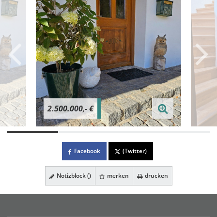
2.500.000,- €
Facebook
(Twitter)
Notizblock (
)
merken
drucken