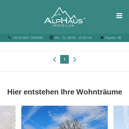
+49 (0) 8651-9549940
Mo. - So. 08.00 - 20.00 Uhr
Objekte: 98
1
Hier entstehen Ihre Wohnträume