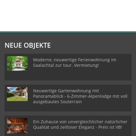
NEUE OBJEKTE
Moderne, neuwertige Ferienwohnung im
Saalachtal zur tour. Vermietung!
Neuwertige Gartenwohnung mit
Panoramablick - 6-Zimmer-Alpenlodge mit voll
ausgebautes Souterrain
Ein Zuhause von unvergleichlicher natürlicher
Qualität und zeitloser Eleganz - Preis ist VB!