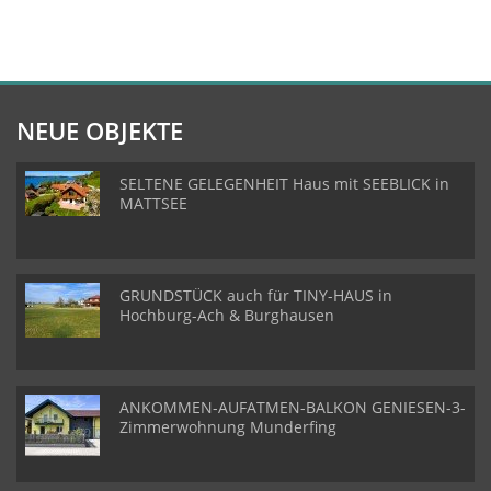
NEUE OBJEKTE
SELTENE GELEGENHEIT Haus mit SEEBLICK in
MATTSEE
GRUNDSTÜCK auch für TINY-HAUS in
Hochburg-Ach & Burghausen
ANKOMMEN-AUFATMEN-BALKON GENIESEN-3-
Zimmerwohnung Munderfing