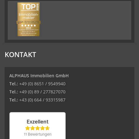
KONTAKT
ALPHAUS Immobilien GmbH
Tel.:
+49 (0) 8651 / 9549940
Tel.:
+49 (0) 89 / 277827070
Tel.:
+43 (0) 664 / 93315987