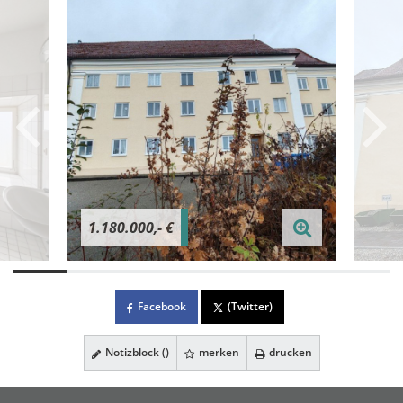
1.180.000,- €
Facebook
(Twitter)
Notizblock (
)
merken
drucken