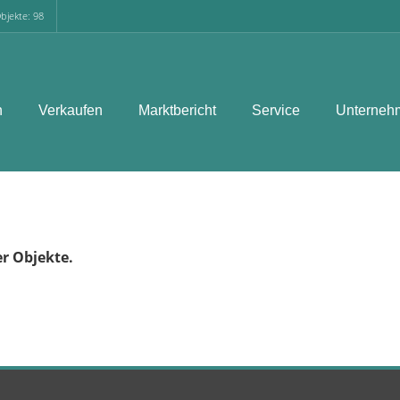
bjekte: 98
n
Verkaufen
Marktbericht
Service
Unterneh
er Objekte.