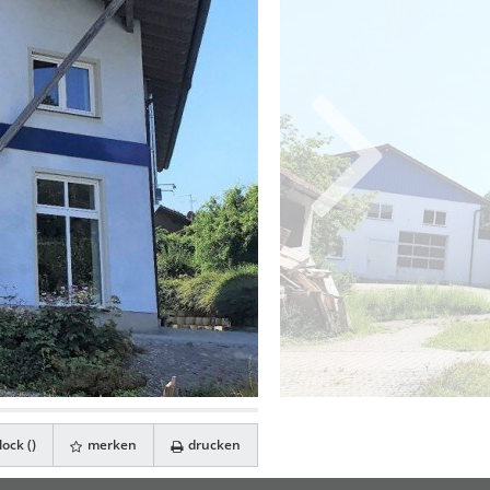
ock (
)
merken
drucken