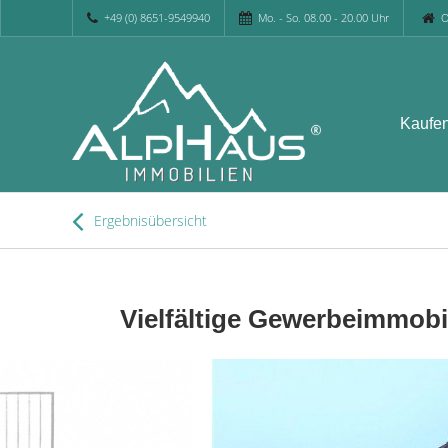
+49 (0) 8651-9549940
Mo. - So. 08.00 - 20.00 Uhr
O
Kaufe
Ergebnisübersicht
Vielfältige Gewerbeimmobil