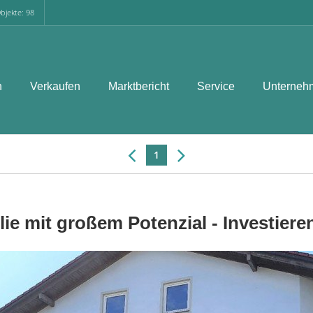
bjekte: 98
n
Verkaufen
Marktbericht
Service
Unterneh
1
ie mit großem Potenzial - Investieren