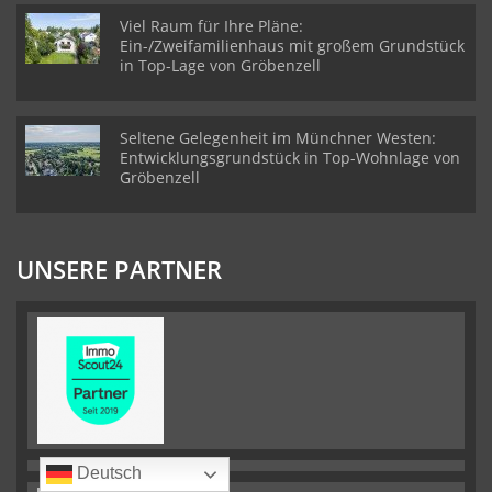
Viel Raum für Ihre Pläne:
Ein-/Zweifamilienhaus mit großem Grundstück
in Top-Lage von Gröbenzell
Seltene Gelegenheit im Münchner Westen:
Entwicklungsgrundstück in Top-Wohnlage von
Gröbenzell
UNSERE PARTNER
Deutsch
Deutsch
Deutsch
Deutsch