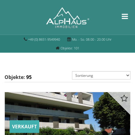
+49 (0) 8651-9549940
Mo. - So. 08.00 - 20.00 Uhr
Objekte: 101
Objekte:
95
VERKAUFT