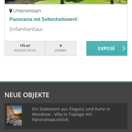
Unterwössen
Panorama mit Seltenheitswert!
Einfamilienhaus
175 m²
8
WOHNFLÄCHE
ZIMMER
NEUE OBJEKTE
Ein Statement aus Eleganz und Ruhe in
Mondsee - Villa in Toplage mit
Panoramaausblick