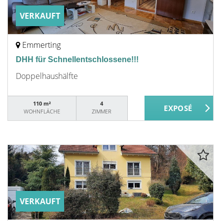
VERKAUFT
Emmerting
DHH für Schnellentschlossene!!!
Doppelhaushälfte
110 m²
4
WOHNFLÄCHE
ZIMMER
VERKAUFT