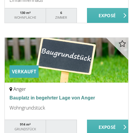
Einfamilienhaus
130 m²
6
WOHNFLÄCHE
ZIMMER
VERKAUFT
Anger
Bauplatz in begehrter Lage von Anger
Wohngrundstück
914 m²
GRUNDSTÜCK