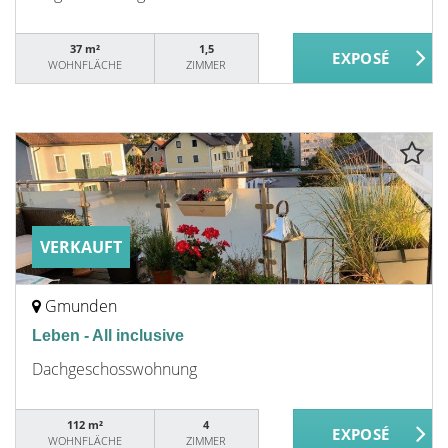
37 m²
1,5
WOHNFLÄCHE
ZIMMER
VERKAUFT
Gmunden
Leben - All inclusive
Dachgeschosswohnung
112 m²
4
WOHNFLÄCHE
ZIMMER