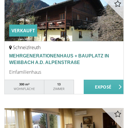
VERKAUFT
Schneizlreuth
MEHRGENERATIONENHAUS + BAUPLATZ IN
WEIßBACH A.D. ALPENSTRAßE
Einfamilienhaus
300 m²
13
WOHNFLÄCHE
ZIMMER