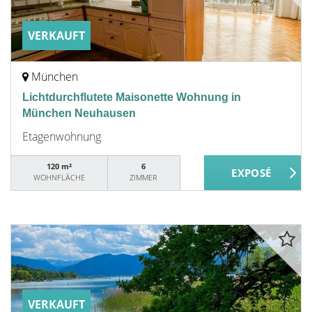
VERKAUFT
München
Lichtdurchflutete Maisonette Wohnung in
München Neuhausen
Etagenwohnung
120 m²
6
WOHNFLÄCHE
ZIMMER
VERKAUFT