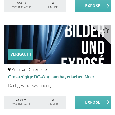
300 m²
6
WOHNFLÄCHE
ZIMMER
VERKAUFT
Prien am Chiemsee
Grosszügige DG-Whg. am bayerischen Meer
Dachgeschosswohnung
72,01 m²
2
WOHNFLÄCHE
ZIMMER