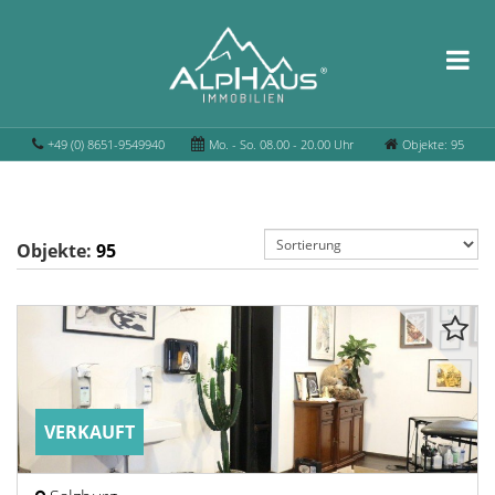
+49 (0) 8651-9549940
Mo. - So. 08.00 - 20.00 Uhr
Objekte: 95
Objekte:
95
VERKAUFT