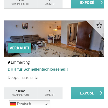
59 m²
2
WOHNFLÄCHE
ZIMMER
VERKAUFT
Emmerting
DHH für Schnellentschlossene!!!
Doppelhaushälfte
110 m²
4
WOHNFLÄCHE
ZIMMER
Deutsch
Deutsch
Deutsch
Deutsch