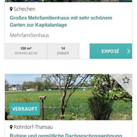
Schechen
Großes Mehrfamilienhaus mit sehr schönem
Garten zur Kapitalanlage
Mehrfamilienhaus
330 m²
14
WOHNFLÄCHE
ZIMMER
VERKAUFT
Rohrdorf-Thansau
Ruhige und gemütliche Dachgeschosswohnung