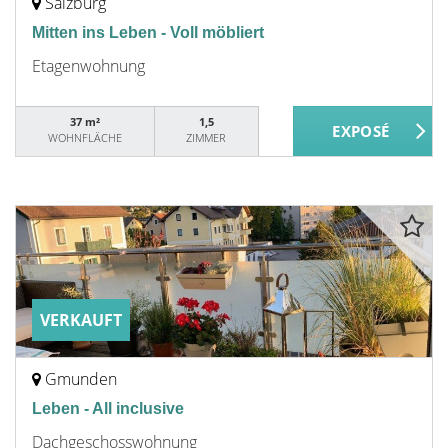
Salzburg
Mitten ins Leben - Voll möbliert
Etagenwohnung
37 m²
1,5
WOHNFLÄCHE
ZIMMER
VERKAUFT
Gmunden
Leben - All inclusive
Dachgeschosswohnung