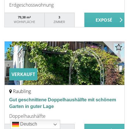
Erdgeschosswohnung
79,38 m²
3
WOHNFLÄCHE
ZIMMER
VERKAUFT
Raubling
Gut geschnittene Doppelhaushälfte mit schönem
Garten in guter Lage
Doppelhaushälfte
Deutsch
Deutsch
Deutsch
Deutsch
112 m²
4