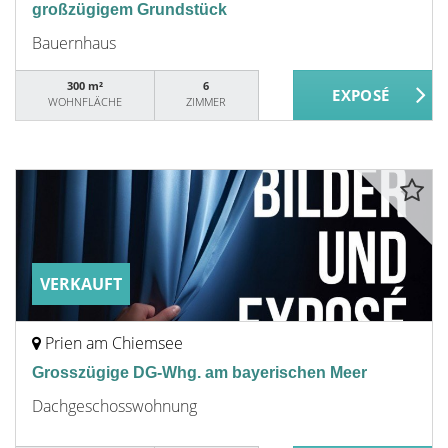
großzügigem Grundstück
Bauernhaus
300 m²
6
WOHNFLÄCHE
ZIMMER
VERKAUFT
Prien am Chiemsee
Grosszügige DG-Whg. am bayerischen Meer
Dachgeschosswohnung