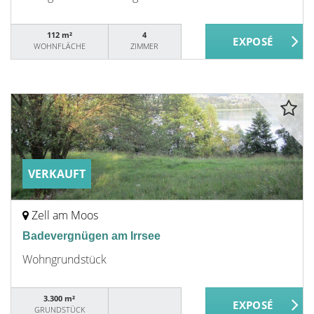
112 m²
4
WOHNFLÄCHE
ZIMMER
VERKAUFT
Zell am Moos
Badevergnügen am Irrsee
Wohngrundstück
3.300 m²
GRUNDSTÜCK