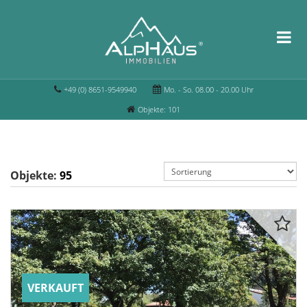
+49 (0) 8651-9549940
Mo. - So. 08.00 - 20.00 Uhr
Objekte: 101
Objekte:
95
VERKAUFT