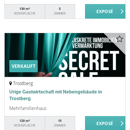
130 m²
5
WOHNFLÄCHE
ZIMMER
VERKAUFT
Trostberg
Urige Gastwirtschaft mit Nebengebäude in
Trostberg
Mehrfamilienhaus
120 m²
15
WOHNFLÄCHE
ZIMMER