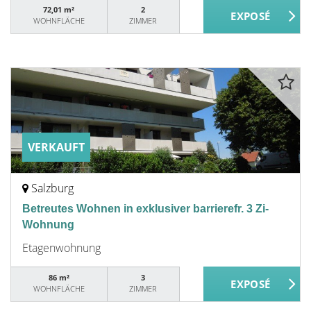
72,01 m²
2
WOHNFLÄCHE
ZIMMER
VERKAUFT
Salzburg
Betreutes Wohnen in exklusiver barrierefr. 3 Zi-
Wohnung
Etagenwohnung
86 m²
3
WOHNFLÄCHE
ZIMMER