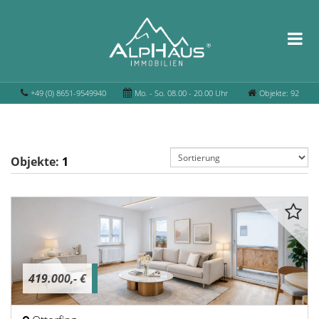
+49 (0) 8651-9549940
Mo. - So. 08.00 - 20.00 Uhr
Objekte: 92
Objekte:
1
419.000,- €