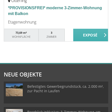
Otterfing
*PROVISIONSFREI* moderne 3-Zimmer-Wohnung
mit Balkon
Etagenwohnung
73,69 m²
3
WOHNFLÄCHE
ZIMMER
NEUE OBJEKTE
Befestigtes Gewerbegrundstück, ca. 2.000 m²,
zur Pacht in Laufen
Bergblick inklusive: 3-Zimmer-Wohnung am