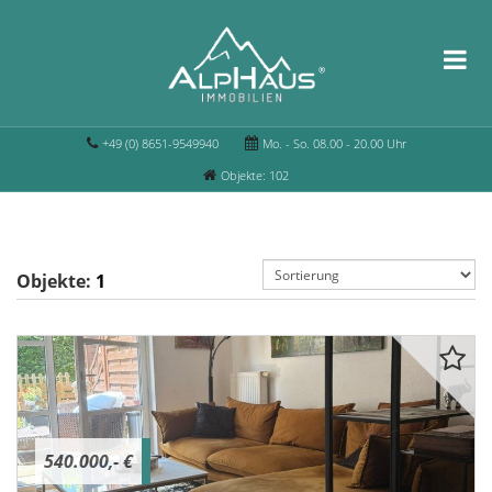
+49 (0) 8651-9549940
Mo. - So. 08.00 - 20.00 Uhr
Objekte: 102
Objekte:
1
540.000,- €