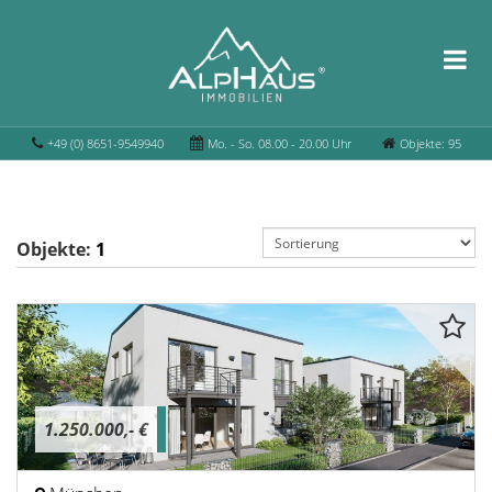
+49 (0) 8651-9549940
Mo. - So. 08.00 - 20.00 Uhr
Objekte: 95
Objekte:
1
1.250.000,- €