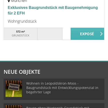
München
Exklusives Baugrundstück mit Baugenehmigung
für 2 EFH
Wohngrundstück
572 m²
GRUNDSTÜCK
NEUE OBJEKTE
Wohnen in Leopoldskron-Moos -
Baugrundstück mit Entwicklungspotenzial in
begehrter Lage
Bauen ohne Wartezeit: Grundstück mit