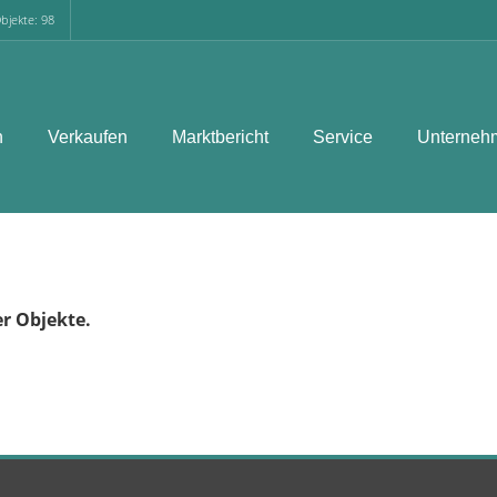
bjekte: 98
n
Verkaufen
Marktbericht
Service
Unterneh
er Objekte.