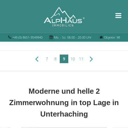
+49 (0) 8651-9549940
Mo. - So. 08.00 - 20.00 Uhr
Objekte: 98
7
8
9
10
11
Moderne und helle 2
Zimmerwohnung in top Lage in
Unterhaching