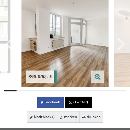
398.000,- €
Facebook
(Twitter)
Notizblock (
)
merken
drucken