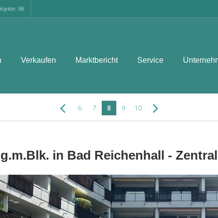
bjekte: 98
n
Verkaufen
Marktbericht
Service
Unterneh
6
7
8
9
10
.m.Blk. in Bad Reichenhall - Zentral