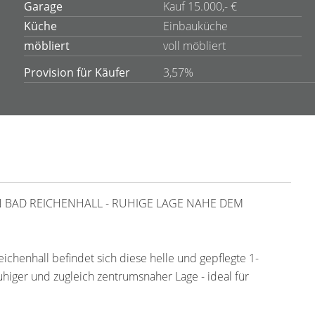
Garage
Kauf 15.000,- €
Küche
Einbauküche
möbliert
voll möbliert
Provision für Käufer
3,57%
BAD REICHENHALL - RUHIGE LAGE NAHE DEM
henhall befindet sich diese helle und gepflegte 1-
higer und zugleich zentrumsnaher Lage - ideal für