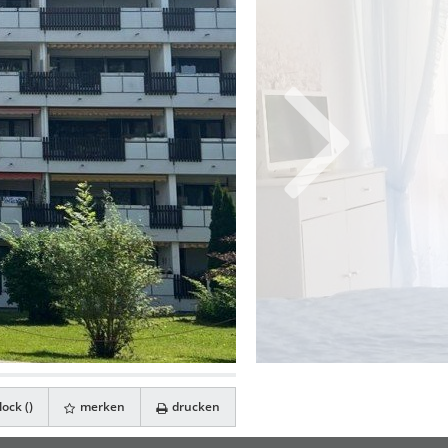
ock (
)
merken
drucken