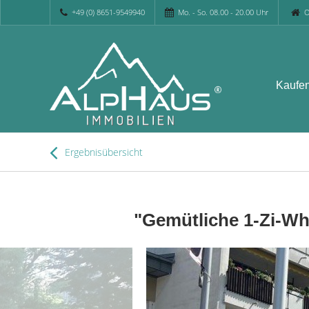
+49 (0) 8651-9549940
Mo. - So. 08.00 - 20.00 Uhr
O
Kaufe
Ergebnisübersicht
"Gemütliche 1-Zi-Whg