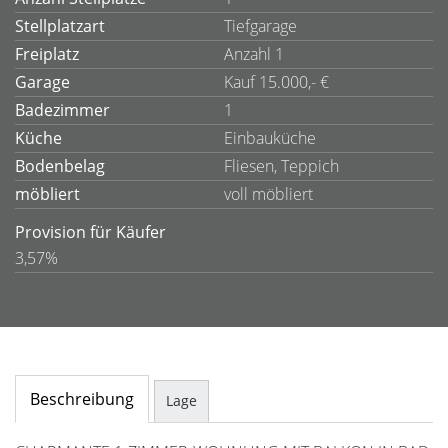
Stellplatzart
Tiefgarage
Freiplatz
Anzahl 1
Garage
Kauf 15.000,- €
Badezimmer
1
Küche
Einbauküche
Bodenbelag
Fliesen, Teppich
möbliert
voll möbliert
Provision für Käufer
3,57%
Beschreibung
Lage