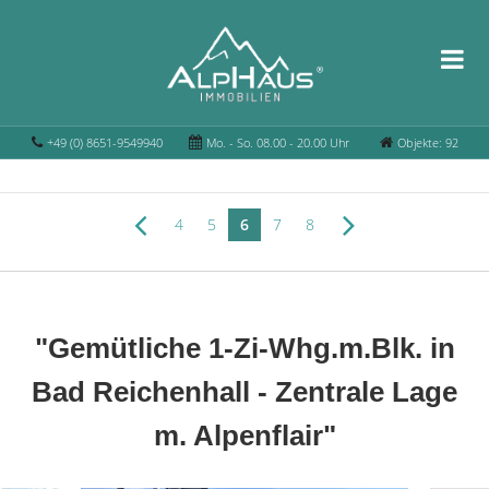
+49 (0) 8651-9549940
Mo. - So. 08.00 - 20.00 Uhr
Objekte: 92
4
5
6
7
8
"Gemütliche 1-Zi-Whg.m.Blk. in
Bad Reichenhall - Zentrale Lage
m. Alpenflair"