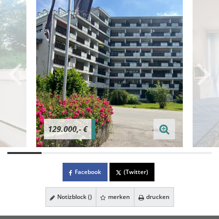
129.000,- €
Facebook
(Twitter)
Notizblock (
)
merken
drucken