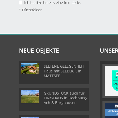
Ich besitze bereits eine Immobilie.
* Pflichtfelder
NEUE OBJEKTE
UNSER
SELTENE GELEGENHEIT
Haus mit SEEBLICK in
MATTSEE
GRUNDSTÜCK auch für
TINY-HAUS in Hochburg-
Ach & Burghausen