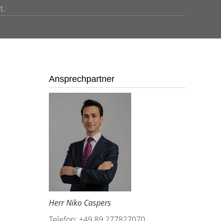
t.
Ansprechpartner
Herr Niko Caspers
Telefon: +49 89 277827070