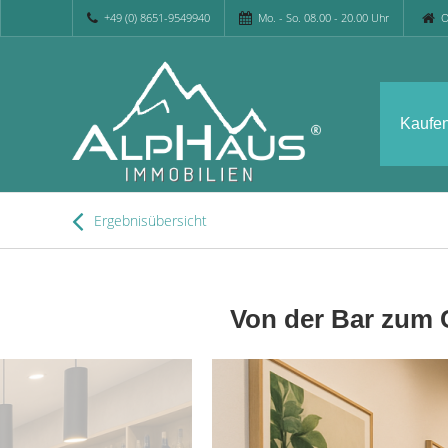
+49 (0) 8651-9549940
Mo. - So. 08.00 - 20.00 Uhr
O
Kaufe
Ergebnisübersicht
Von der Bar zum C