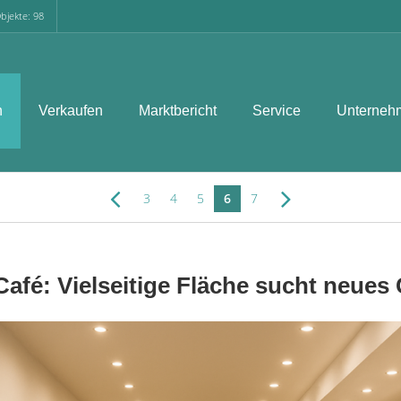
bjekte: 98
n
Verkaufen
Marktbericht
Service
Unterneh
3
4
5
6
7
afé: Vielseitige Fläche sucht neues