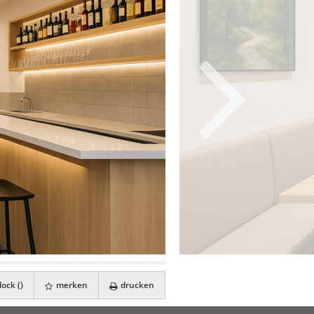
ock (
)
merken
drucken