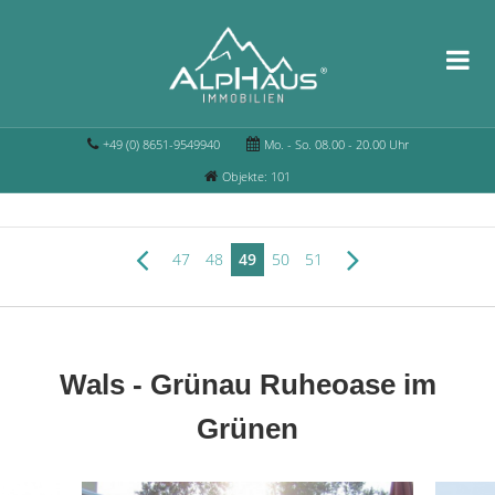
+49 (0) 8651-9549940
Mo. - So. 08.00 - 20.00 Uhr
Objekte: 101
47
48
49
50
51
Wals - Grünau Ruheoase im
Grünen