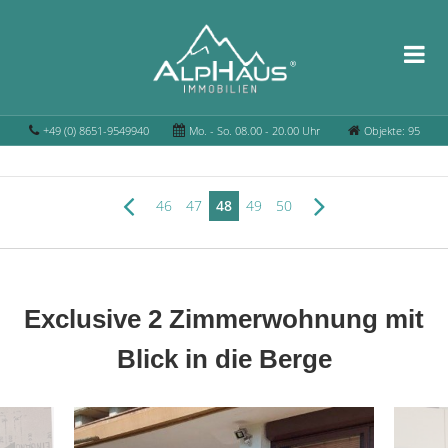
+49 (0) 8651-9549940
Mo. - So. 08.00 - 20.00 Uhr
Objekte: 95
46
47
48
49
50
Exclusive 2 Zimmerwohnung mit
Blick in die Berge