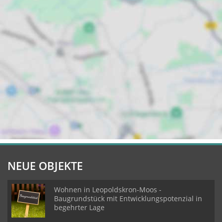
NEUE OBJEKTE
Wohnen in Leopoldskron-Moos -
Baugrundstück mit Entwicklungspotenzial in
begehrter Lage