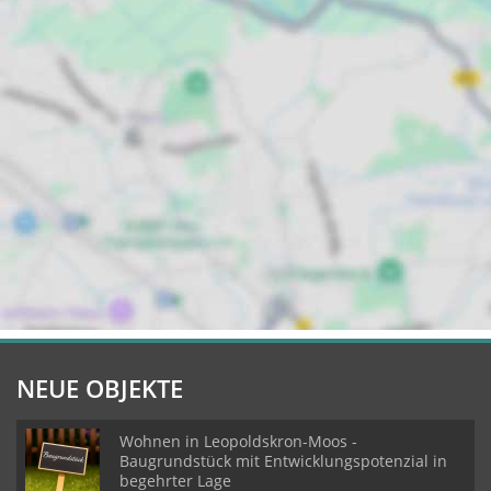
NEUE OBJEKTE
Wohnen in Leopoldskron-Moos -
Baugrundstück mit Entwicklungspotenzial in
begehrter Lage