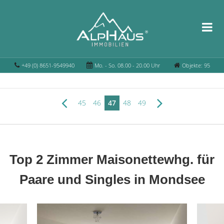
+49 (0) 8651-9549940
Mo. - So. 08.00 - 20.00 Uhr
Objekte: 95
45
46
47
48
49
Top 2 Zimmer Maisonettewhg. für
Paare und Singles in Mondsee