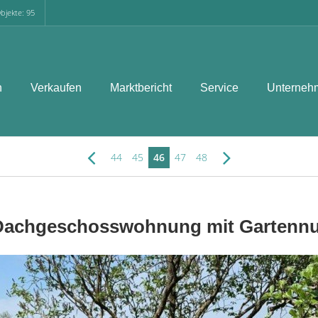
bjekte: 95
n
Verkaufen
Marktbericht
Service
Unterneh
44
45
46
47
48
Dachgeschosswohnung mit Gartennutz