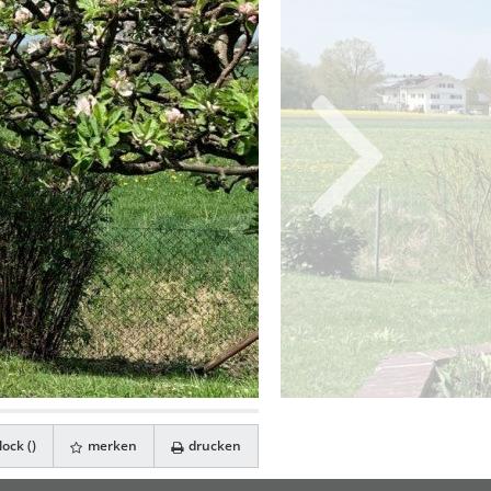
ock (
)
merken
drucken