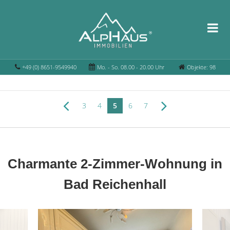
+49 (0) 8651-9549940
Mo. - So. 08.00 - 20.00 Uhr
Objekte: 98
3
4
5
6
7
Charmante 2-Zimmer-Wohnung in
Bad Reichenhall