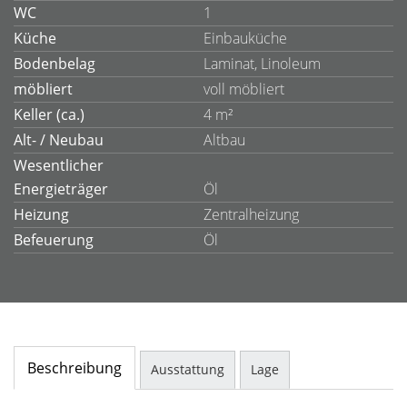
WC
1
Küche
Einbauküche
Bodenbelag
Laminat, Linoleum
möbliert
voll möbliert
Keller (ca.)
4 m²
Alt- / Neubau
Altbau
Wesentlicher
Energieträger
Öl
Heizung
Zentralheizung
Befeuerung
Öl
Beschreibung
Ausstattung
Lage