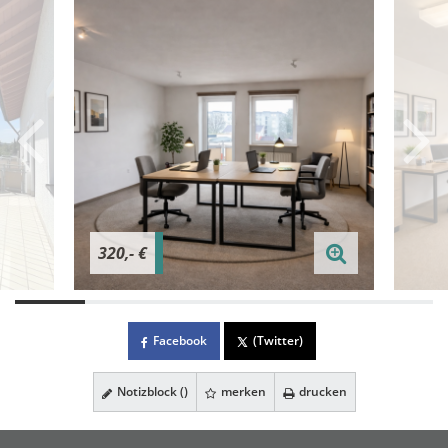
320,- €
Facebook
(Twitter)
Notizblock (
)
merken
drucken