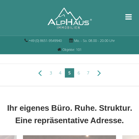
+49 (0) 8651-9549940
Mo. - So. 08.00 - 20.00 Uhr
Objekte: 101
3
4
5
6
7
Ihr eigenes Büro. Ruhe. Struktur.
Eine repräsentative Adresse.