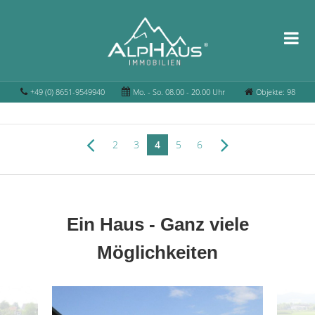
+49 (0) 8651-9549940
Mo. - So. 08.00 - 20.00 Uhr
Objekte: 98
2
3
4
5
6
Ein Haus - Ganz viele
Möglichkeiten