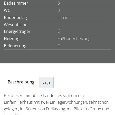
Badezimmer
3
WC
3
Bodenbelag
Laminat
Wesentlicher
Energieträger
Öl
Heizung
Fußbodenheizung
Befeuerung
Öl
Beschreibung
Lage
Bei dieser Immobilie handelt es sich um ein
Einfamilienhaus mit zwei Einliegerwohnungen, sehr schön
gelegen, im Süden von Freilassing, mit Blick ins Grüne und