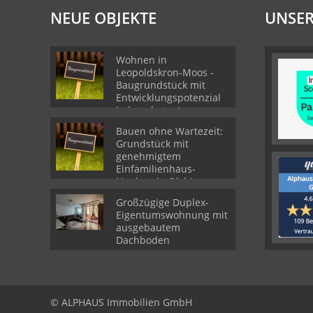
NEUE OBJEKTE
UNSER
Wohnen in
Leopoldskron-Moos -
Baugrundstück mit
Entwicklungspotenzial
in begehrter Lage
Bauen ohne Wartezeit:
Grundstück mit
genehmigtem
Einfamilienhaus-
Neubau in Olching
Großzügige Duplex-
Eigentumswohnung mit
ausgebautem
Dachboden
© ALPHAUS Immobilien GmbH