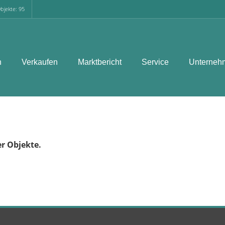
bjekte: 95
n
Verkaufen
Marktbericht
Service
Unterneh
er Objekte.