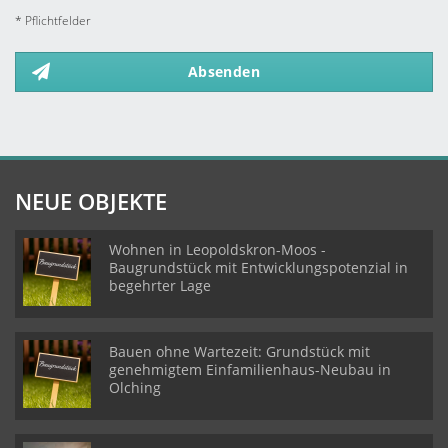
* Pflichtfelder
Absenden
NEUE OBJEKTE
Wohnen in Leopoldskron-Moos -
Baugrundstück mit Entwicklungspotenzial in
begehrter Lage
Bauen ohne Wartezeit: Grundstück mit
genehmigtem Einfamilienhaus-Neubau in
Olching