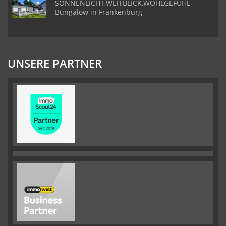
SONNENLICHT,WEITBLICK,WOHLGEFÜHL-
Bungalow in Frankenburg
UNSERE PARTNER