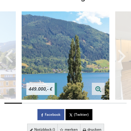
449.000,- €
Facebook
(Twitter)
Notizblock (
)
merken
drucken