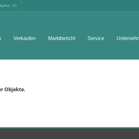
bjekte: 101
n
Verkaufen
Marktbericht
Service
Unterneh
er Objekte.