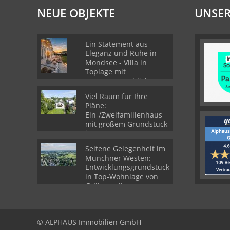
NEUE OBJEKTE
UNSER
Ein Statement aus
Eleganz und Ruhe in
Mondsee - Villa in
Toplage mit
Panoramaausblick
Viel Raum für Ihre
Pläne:
Ein-/Zweifamilienhaus
mit großem Grundstück
in Top-Lage von
Gröbenzell
Seltene Gelegenheit im
Münchner Westen:
Entwicklungsgrundstück
in Top-Wohnlage von
Gröbenzell
© ALPHAUS Immobilien GmbH