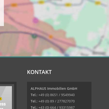
KONTAKT
ALPHAUS Immobilien GmbH
Tel.:
+49 (0) 8651 / 9549940
Tel.:
+49 (0) 89 / 277827070
Tel.:
+43 (0) 664 / 93315987