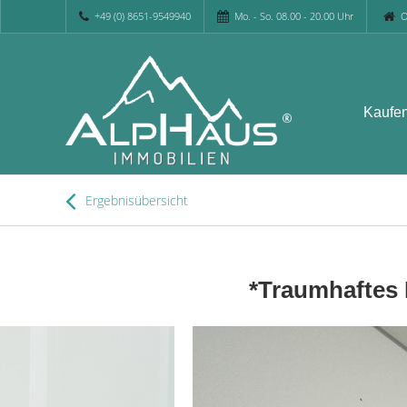
+49 (0) 8651-9549940
Mo. - So. 08.00 - 20.00 Uhr
O
Kaufe
Ergebnisübersicht
*Traumhaftes 