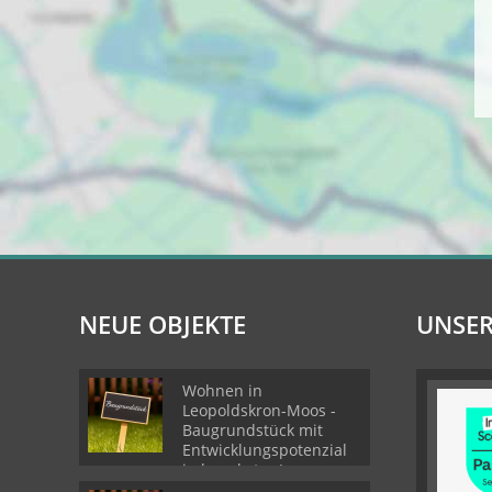
NEUE OBJEKTE
UNSER
Wohnen in
Leopoldskron-Moos -
Baugrundstück mit
Entwicklungspotenzial
in begehrter Lage