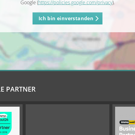
Google (
https://policies.google.com/privacy
).
Ich bin einverstanden
E PARTNER