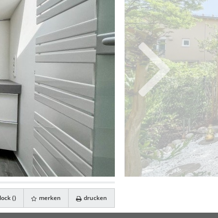
ock (
)
merken
drucken