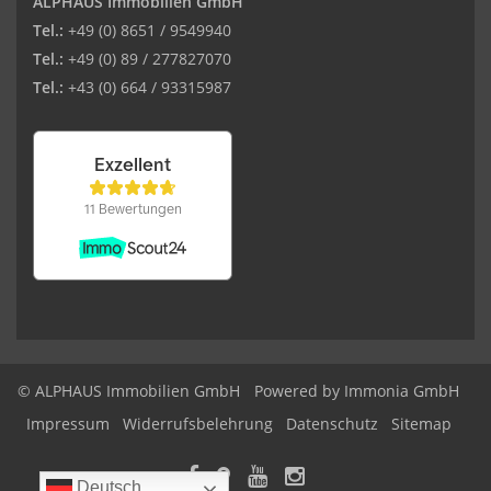
ALPHAUS Immobilien GmbH
Tel.:
+49 (0) 8651 / 9549940
Tel.:
+49 (0) 89 / 277827070
Tel.:
+43 (0) 664 / 93315987
© ALPHAUS Immobilien GmbH
Powered by Immonia GmbH
Impressum
Widerrufsbelehrung
Datenschutz
Sitemap
Deutsch
Deutsch
Deutsch
Deutsch