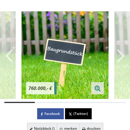
760.000,- €
Facebook
(Twitter)
Notizblock (
)
merken
drucken