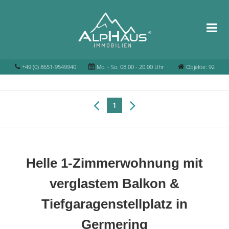
+49 (0) 8651-9549940
Mo. - So. 08.00 - 20.00 Uhr
Objekte: 92
1
Helle 1-Zimmerwohnung mit
verglastem Balkon &
Tiefgaragenstellplatz in
Germering