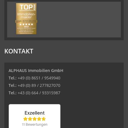
KONTAKT
ALPHAUS Immobilien GmbH
Tel.:
+49 (0) 8651 / 9549940
Tel.:
+49 (0) 89 / 277827070
Tel.:
+43 (0) 664 / 93315987