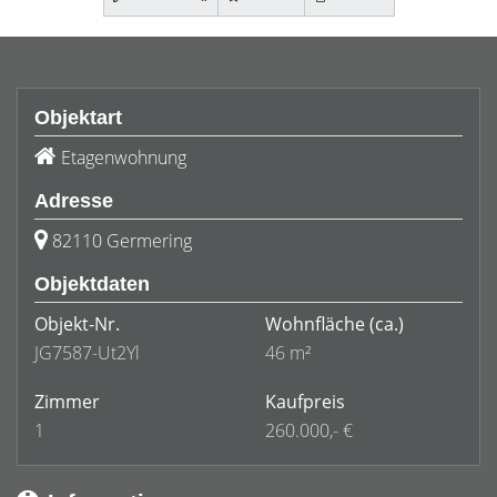
Objektart
Etagenwohnung
Adresse
82110 Germering
Objektdaten
Objekt-Nr.
Wohnfläche
(ca.)
JG7587-Ut2Yl
46 m²
Zimmer
Kaufpreis
1
260.000,- €