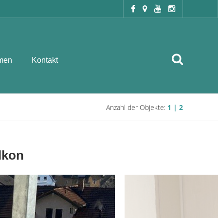
men
Kontakt
Anzahl der Objekte:
1 | 2
lkon