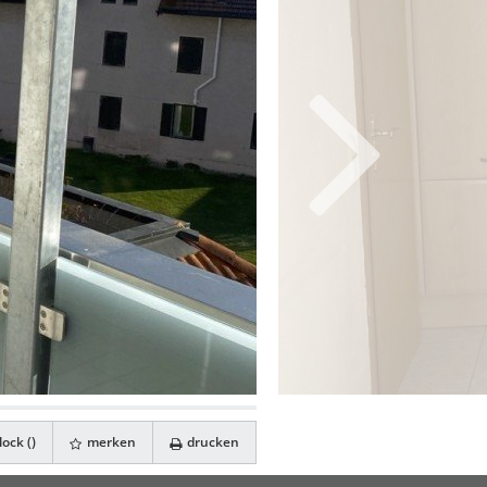
ock (
)
merken
drucken