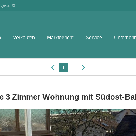
bjekte: 95
n
Verkaufen
Marktbericht
Service
Unterneh
1
2
le 3 Zimmer Wohnung mit Südost-Ba