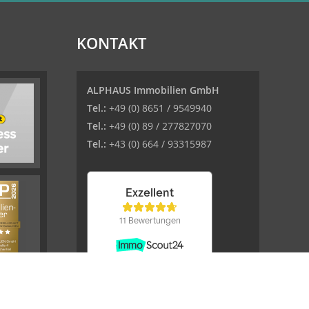
KONTAKT
ALPHAUS Immobilien GmbH
Tel.:
+49 (0) 8651 / 9549940
Tel.:
+49 (0) 89 / 277827070
Tel.:
+43 (0) 664 / 93315987