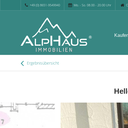
+49 (0) 8651-9549940
Mo. - So. 08.00 - 20.00 Uhr
O
Kaufe
Ergebnisübersicht
Hel