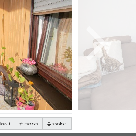
ock (
)
merken
drucken