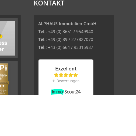
KONTAKT
ALPHAUS Immobilien GmbH
Tel.:
+49 (0) 8651 / 9549940
Tel.:
+49 (0) 89 / 277827070
Tel.:
+43 (0) 664 / 93315987