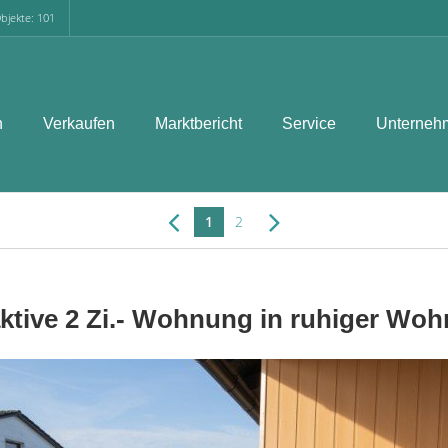
bjekte: 101
n
Verkaufen
Marktbericht
Service
Unterneh
1
2
aktive 2 Zi.- Wohnung in ruhiger Woh