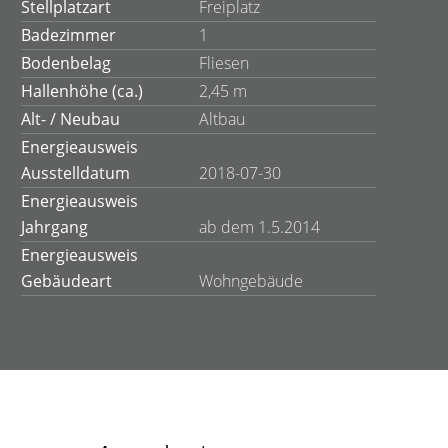
Stellplatzart
Freiplatz
Badezimmer
1
Bodenbelag
Fliesen
Hallenhöhe (ca.)
2,45 m
Alt- / Neubau
Altbau
Energieausweis
Ausstelldatum
2018-07-30
Energieausweis
Jahrgang
ab dem 1.5.2014
Energieausweis
Gebäudeart
Wohngebäude