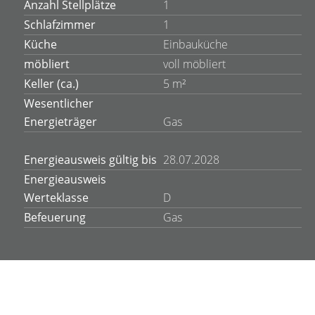
Anzahl Stellplätze
1
Schlafzimmer
1
Küche
Einbauküche
möbliert
voll möbliert
Keller (ca.)
5 m²
Wesentlicher
Energieträger
Gas
Energieausweis gültig bis
28.07.2028
Energieausweis
Werteklasse
D
Befeuerung
Gas