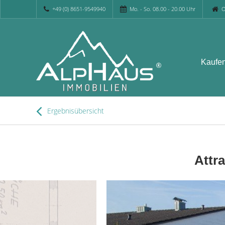
+49 (0) 8651-9549940
Mo. - So. 08.00 - 20.00 Uhr
O
Kaufe
Ergebnisübersicht
Attr