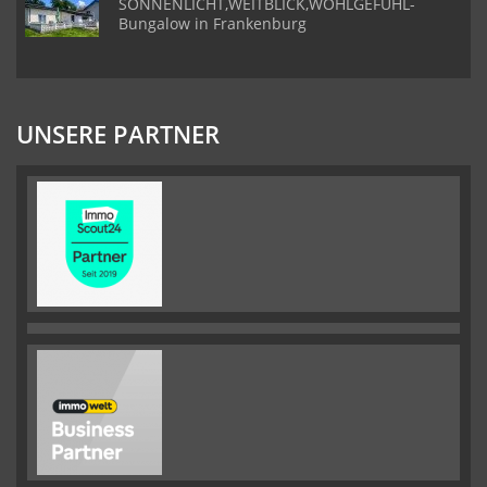
SONNENLICHT,WEITBLICK,WOHLGEFÜHL-
Bungalow in Frankenburg
UNSERE PARTNER