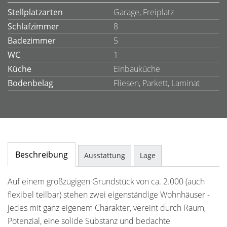
Stellplatzarten
Garage, Freiplatz
Schlafzimmer
8
Badezimmer
5
WC
1
Küche
Einbauküche
Bodenbelag
Fliesen, Parkett, Laminat
Beschreibung
Ausstattung
Lage
Auf einem großzügigen Grundstück von ca. 2.000 (auch
flexibel teilbar) stehen zwei eigenständige Wohnhäuser -
jedes mit ganz eigenem Charakter, vereint durch Raum,
Potenzial, eine solide Substanz und bedachte