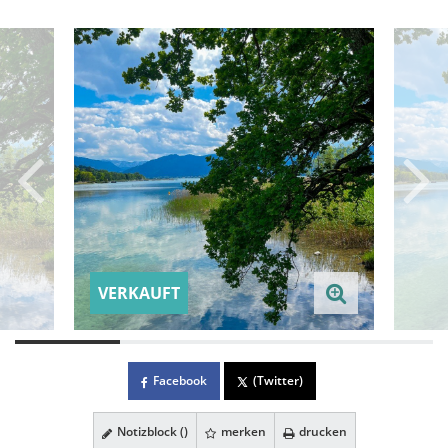
VERKAUFT
Facebook
(Twitter)
Notizblock (
)
merken
drucken