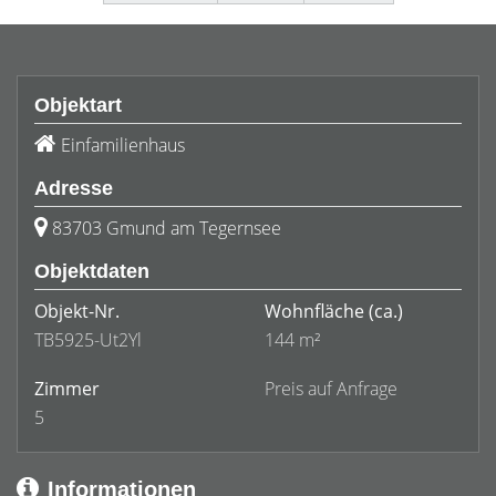
Objektart
Einfamilienhaus
Adresse
83703 Gmund am Tegernsee
Objektdaten
Objekt-Nr.
Wohnfläche
(ca.)
TB5925-Ut2Yl
144 m²
Zimmer
Preis auf Anfrage
5
Informationen