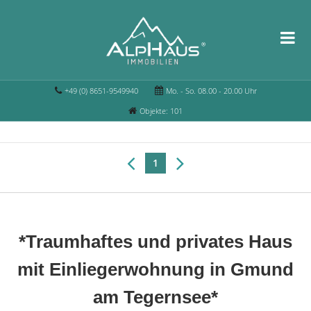
+49 (0) 8651-9549940
Mo. - So. 08.00 - 20.00 Uhr
Objekte: 101
1
*Traumhaftes und privates Haus
mit Einliegerwohnung in Gmund
am Tegernsee*