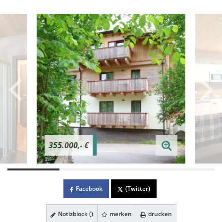
355.000,- €
Facebook
(Twitter)
Notizblock (
)
merken
drucken