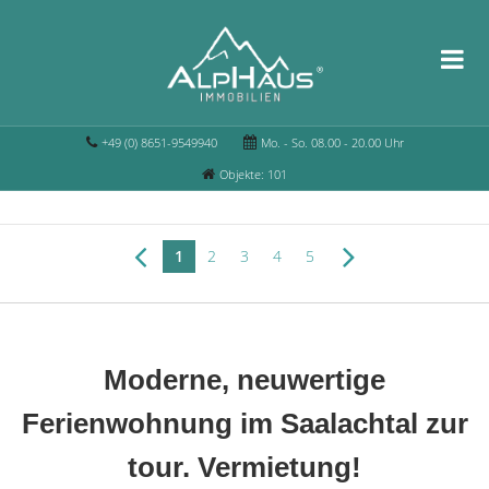
+49 (0) 8651-9549940
Mo. - So. 08.00 - 20.00 Uhr
Objekte: 101
1
2
3
4
5
Moderne, neuwertige
Ferienwohnung im Saalachtal zur
tour. Vermietung!