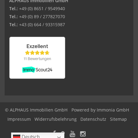
ALPHAUS Immobilien GmbH
Tel.:
+49 (0) 8651 / 9549940
Tel.:
+49 (0) 89 / 277827070
Tel.:
+43 (0) 664 / 93315987
© ALPHAUS Immobilien GmbH
Powered by Immonia GmbH
Impressum
Widerrufsbelehrung
Datenschutz
Sitemap
Deutsch
Deutsch
Deutsch
Deutsch