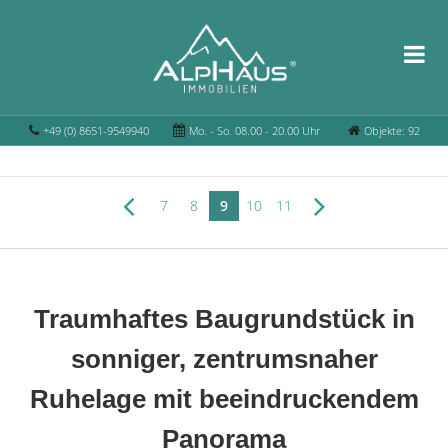
+49 (0) 8651-9549940
Mo. - So. 08.00 - 20.00 Uhr
Objekte: 92
7
8
9
10
11
Traumhaftes Baugrundstück in
sonniger, zentrumsnaher
Ruhelage mit beeindruckendem
Panorama