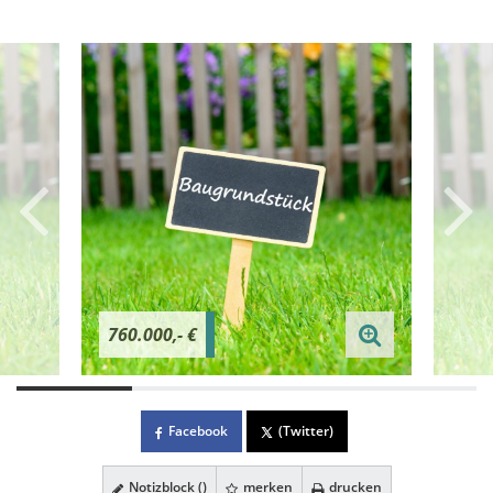
760.000,- €
Facebook
(Twitter)
Notizblock (
)
merken
drucken