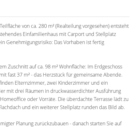
Teilfläche von ca. 280 m² (Realteilung vorgesehen) entsteht
stehendes Einfamilienhaus mit Carport und Stellplatz
kein Genehmigungsrisiko: Das Vorhaben ist fertig
m Zuschnitt auf ca. 98 m² Wohnfläche: Im Erdgeschoss
mit fast 37 m² - das Herzstück für gemeinsame Abende.
inden Elternzimmer, zwei Kinderzimmer und ein
keller mit drei Räumen in druckwasserdichter Ausführung
, Homeoffice oder Vorräte. Die überdachte Terrasse lädt zu
chdach und ein weiterer Stellplatz runden das Bild ab.
igter Planung zurückzubauen - danach starten Sie auf