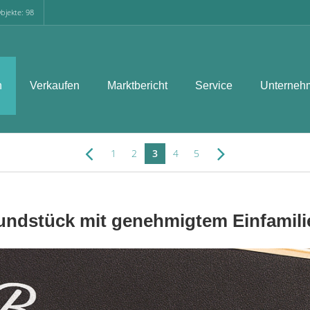
bjekte: 98
n
Verkaufen
Marktbericht
Service
Unterneh
1
2
3
4
5
undstück mit genehmigtem Einfamil