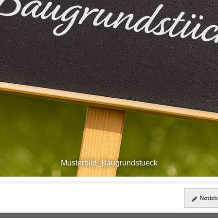
Musterbild_Baugrundstueck
Notizbl