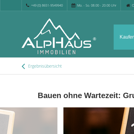
+49 (0) 8651-9549940
Mo. - So. 08.00 - 20.00 Uhr
O
Kaufe
Ergebnisübersicht
Bauen ohne Wartezeit: Gr