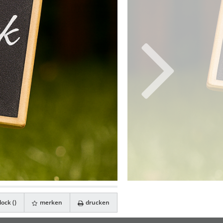
ock (
)
merken
drucken