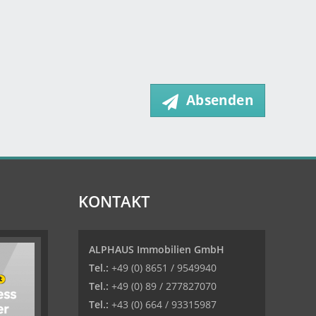
Absenden
KONTAKT
ALPHAUS Immobilien GmbH
Tel.:
+49 (0) 8651 / 9549940
Tel.:
+49 (0) 89 / 277827070
Tel.:
+43 (0) 664 / 93315987