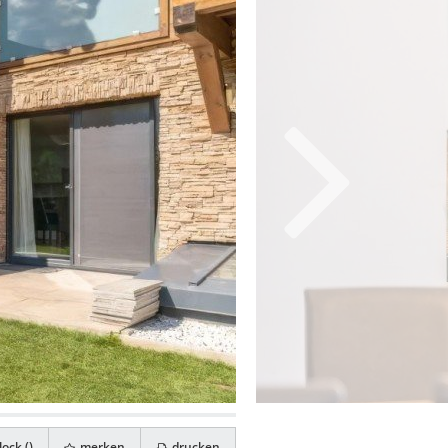
ock (
)
merken
drucken