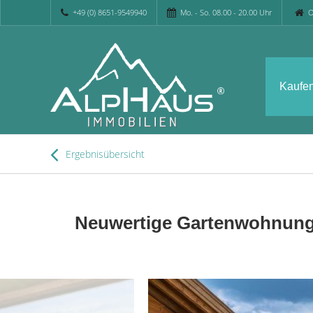
+49 (0) 8651-9549940
Mo. - So. 08.00 - 20.00 Uhr
O
Kaufe
Ergebnisübersicht
Neuwertige Gartenwohnung 