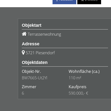
Objektart
Terrassenwohnung
Adresse
5721 Piesendorf
Objektdaten
Objekt-Nr.
Wohnfläche
(ca.)
BW7665-Ut2Yl
110 m²
Zimmer
Kaufpreis
6
590.000,- €