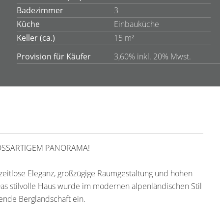
Badezimmer
3
Küche
Einbauküche
Keller (ca.)
15 m²
Provision für Käufer
3,60% inkl. 20% Mwst.
OSSARTIGEM PANORAMA!
eitlose Eleganz, großzügige Raumgestaltung und hohen
as stilvolle Haus wurde im modernen alpenländischen Stil
kende Berglandschaft ein.