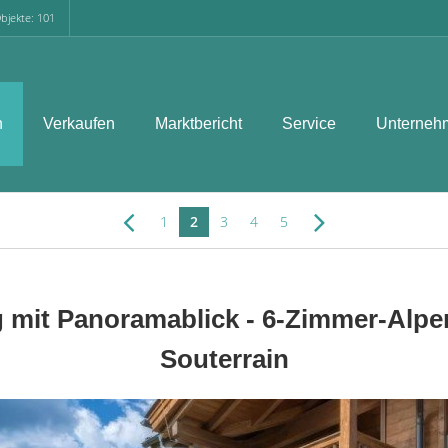
bjekte: 101
n
Verkaufen
Marktbericht
Service
Unterneh
1
2
3
4
5
mit Panoramablick - 6-Zimmer-Alpen
Souterrain