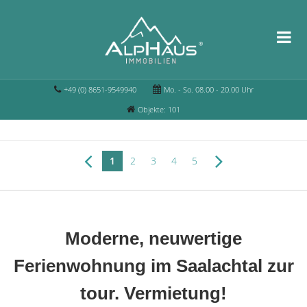
+49 (0) 8651-9549940
Mo. - So. 08.00 - 20.00 Uhr
Objekte: 101
1
2
3
4
5
Moderne, neuwertige
Ferienwohnung im Saalachtal zur
tour. Vermietung!