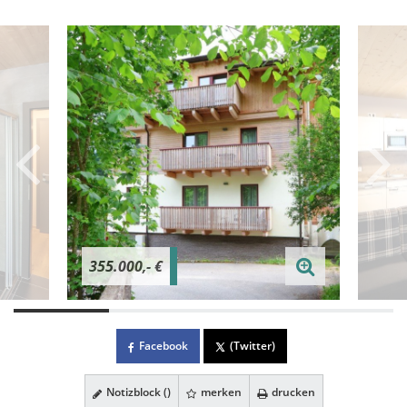
355.000,- €
Facebook
(Twitter)
Notizblock (
)
merken
drucken