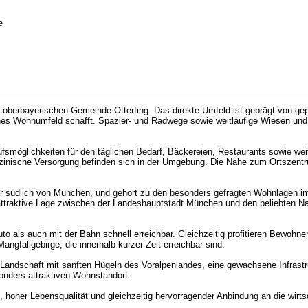
e
 oberbayerischen Gemeinde Otterfing. Das direkte Umfeld ist geprägt von ge
hes Wohnumfeld schafft. Spazier- und Radwege sowie weitläufige Wiesen und 
fsmöglichkeiten für den täglichen Bedarf, Bäckereien, Restaurants sowie weit
izinische Versorgung befinden sich in der Umgebung. Die Nähe zum Ortszent
ter südlich von München, und gehört zu den besonders gefragten Wohnlagen i
 attraktive Lage zwischen der Landeshauptstadt München und den beliebten N
 als auch mit der Bahn schnell erreichbar. Gleichzeitig profitieren Bewohne
gfallgebirge, die innerhalb kurzer Zeit erreichbar sind.
e Landschaft mit sanften Hügeln des Voralpenlandes, eine gewachsene Infrastr
onders attraktiven Wohnstandort.
oher Lebensqualität und gleichzeitig hervorragender Anbindung an die wirtsc