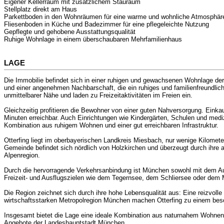
Eigener Kellerraum mit zusätzlichem Stauraum
Stellplatz direkt am Haus
Parkettboden in den Wohnräumen für eine warme und wohnliche Atmosphär
Fliesenboden in Küche und Badezimmer für eine pflegeleichte Nutzung
Gepflegte und gehobene Ausstattungsqualität
Ruhige Wohnlage in einem überschaubaren Mehrfamilienhaus
LAGE
Die Immobilie befindet sich in einer ruhigen und gewachsenen Wohnlage der
und einer angenehmen Nachbarschaft, die ein ruhiges und familienfreundlic
unmittelbarer Nähe und laden zu Freizeitaktivitäten im Freien ein.
Gleichzeitig profitieren die Bewohner von einer guten Nahversorgung. Einkau
Minuten erreichbar. Auch Einrichtungen wie Kindergärten, Schulen und med
Kombination aus ruhigem Wohnen und einer gut erreichbaren Infrastruktur.
Otterfing liegt im oberbayerischen Landkreis Miesbach, nur wenige Kilome
Gemeinde befindet sich nördlich von Holzkirchen und überzeugt durch ihre
Alpenregion.
Durch die hervorragende Verkehrsanbindung ist München sowohl mit dem Auto
Freizeit- und Ausflugszielen wie dem Tegernsee, dem Schliersee oder dem Man
Die Region zeichnet sich durch ihre hohe Lebensqualität aus: Eine reizvoll
wirtschaftsstarken Metropolregion München machen Otterfing zu einem bes
Insgesamt bietet die Lage eine ideale Kombination aus naturnahem Wohnen, h
Angebote der Landeshauptstadt München.