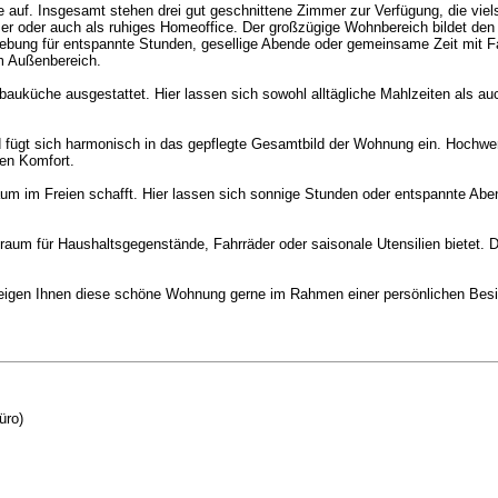
e auf. Insgesamt stehen drei gut geschnittene Zimmer zur Verfügung, die viel
r oder auch als ruhiges Homeoffice. Der großzügige Wohnbereich bildet den z
ung für entspannte Stunden, gesellige Abende oder gemeinsame Zeit mit Fa
m Außenbereich.
inbauküche ausgestattet. Hier lassen sich sowohl alltägliche Mahlzeiten al
 fügt sich harmonisch in das gepflegte Gesamtbild der Wohnung ein. Hochwert
en Komfort.
aum im Freien schafft. Hier lassen sich sonnige Stunden oder entspannte Aben
aum für Haushaltsgegenstände, Fahrräder oder saisonale Utensilien bietet. D
 zeigen Ihnen diese schöne Wohnung gerne im Rahmen einer persönlichen Besi
üro)