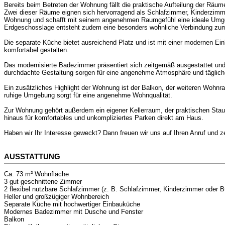
Bereits beim Betreten der Wohnung fällt die praktische Aufteilung der Räum
Zwei dieser Räume eignen sich hervorragend als Schlafzimmer, Kinderzimme
Wohnung und schafft mit seinem angenehmen Raumgefühl eine ideale Umgeb
Erdgeschosslage entsteht zudem eine besonders wohnliche Verbindung zu
Die separate Küche bietet ausreichend Platz und ist mit einer modernen E
komfortabel gestalten.
Das modernisierte Badezimmer präsentiert sich zeitgemäß ausgestattet und
durchdachte Gestaltung sorgen für eine angenehme Atmosphäre und täglich
Ein zusätzliches Highlight der Wohnung ist der Balkon, der weiteren Wohnr
ruhige Umgebung sorgt für eine angenehme Wohnqualität.
Zur Wohnung gehört außerdem ein eigener Kellerraum, der praktischen Staur
hinaus für komfortables und unkompliziertes Parken direkt am Haus.
Haben wir Ihr Interesse geweckt? Dann freuen wir uns auf Ihren Anruf und
AUSSTATTUNG
Ca. 73 m² Wohnfläche
3 gut geschnittene Zimmer
2 flexibel nutzbare Schlafzimmer (z. B. Schlafzimmer, Kinderzimmer oder B
Heller und großzügiger Wohnbereich
Separate Küche mit hochwertiger Einbauküche
Modernes Badezimmer mit Dusche und Fenster
Balkon