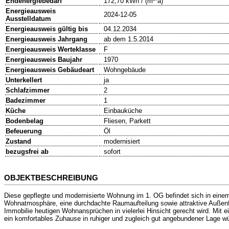
Endenergiebedarf
172,70 kWh / (m²*a)
Energieausweis
2024-12-05
Ausstelldatum
Energieausweis gültig bis
04.12.2034
Energieausweis Jahrgang
ab dem 1.5.2014
Energieausweis Werteklasse
F
Energieausweis Baujahr
1970
Energieausweis Gebäudeart
Wohngebäude
Unterkellert
ja
Schlafzimmer
2
Badezimmer
1
Küche
Einbauküche
Bodenbelag
Fliesen, Parkett
Befeuerung
Öl
Zustand
modernisiert
bezugsfrei ab
sofort
OBJEKTBESCHREIBUNG
Diese gepflegte und modernisierte Wohnung im 1. OG befindet sich in ein
Wohnatmosphäre, eine durchdachte Raumaufteilung sowie attraktive Außenf
Immobilie heutigen Wohnansprüchen in vielerlei Hinsicht gerecht wird. Mit e
ein komfortables Zuhause in ruhiger und zugleich gut angebundener Lage 