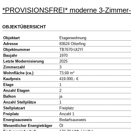
*PROVISIONSFREI* moderne 3-Zimmer-
OBJEKTÜBERSICHT
Objektart
Etagenwohnung
Adresse
83624 Otterfing
Objektnummer
TB7670-Ut2Yl
Baujahr
1970
Letzte Modernisierung
2025
Zimmerzahl
3
Wohnfläche (ca.)
73,69 m²
Kaufpreis
419.000,- €
Etage
1
Anzahl Etagen
2
Balkon
ja
Anzahl Stellplätze
1
Stellplatzart
Freiplatz
Freiplatz
Anzahl 1
Energieausweis
Bedarfsausweis
Wesentlicher Energieträger
Öl