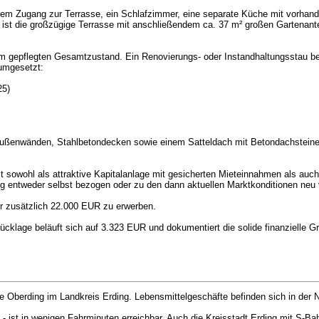
em Zugang zur Terrasse, ein Schlafzimmer, eine separate Küche mit vorhan
st die großzügige Terrasse mit anschließendem ca. 37 m² großen Gartenante
em gepflegten Gesamtzustand. Ein Renovierungs- oder Instandhaltungsstau bes
umgesetzt:
25)
ußenwänden, Stahlbetondecken sowie einem Satteldach mit Betondachsteinen 
 sowohl als attraktive Kapitalanlage mit gesicherten Mieteinnahmen als auch 
 entweder selbst bezogen oder zu den dann aktuellen Marktkonditionen neu 
für zusätzlich 22.000 EUR zu erwerben.
ücklage beläuft sich auf 3.323 EUR und dokumentiert die solide finanzielle G
 Oberding im Landkreis Erding. Lebensmittelgeschäfte befinden sich in der N
 - ist in wenigen Fahrminuten erreichbar. Auch die Kreisstadt Erding mit S-