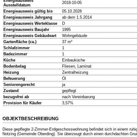
Energieausweis
2018-10-05
Ausstelldatum
Energieausweis gültig bis
05.10.2028
Energieausweis Jahrgang
ab dem 1.5.2014
Energieausweis Werteklasse
D
Energieausweis Baujahr
1995
Energieausweis Gebäudeart
Wohngebäude
Gartenfläche (ca.)
37 m²
Schlafzimmer
1
Badezimmer
1
Küche
Einbauküche
Bodenbelag
Fliesen, Laminat
Heizung
Zentralheizung
Befeuerung
Öl
Seniorengerecht
ja
Zustand
gepflegt
bezugsfrei ab
nach Vereinbarung
Provision für Käufer
3,57%
OBJEKTBESCHREIBUNG
Diese gepflegte 2-Zimmer-Erdgeschosswohnung befindet sich in einem ruhig
Notzing (Gemeinde Oberding). Sie überzeugt durch einen durchdachten Grun