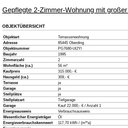
Gepflegte 2-Zimmer-Wohnung mit großer
OBJEKTÜBERSICHT
Objektart
Terrassenwohnung
Adresse
85445 Oberding
Objektnummer
PG7680-Ut2Yl
Baujahr
1995
Zimmerzahl
2
Wohnfläche (ca.)
56 m²
Kaufpreis
315.000,- €
Hausgeld (ca.)
309,- €
Terrasse
ja
Garage
ja
Stellplätze
ja
Stellplatzart
Tiefgarage
Garage
Kauf 22.000,- € / Anzahl 1
Energieausweis
Verbrauchsausweis
Wesentlicher Energieträger
Öl
Energieverbrauchskennwert
117,70 kWh / (m²*a)