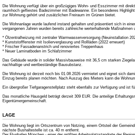
Die Wohnung verfügt über ein großzügiges Wohn- und Esszimmer mit direkt
raumhoch gefliestes Badezimmer mit Badewanne. Ein besonderes Highlight i
zur Wohnung gehört und zusätzlichen Freiraum im Grünen bietet.
Die Wohnanlage wurde laufend instand gehalten und präsentiert sich in ein
vergangenen Jahren wurden bereits zahlreiche werterhaltende Maßnahmen 
* Ölzentralheizung mit zentraler Warmwasserversorgung (Neuinstallation 20
* Kunststofffenster mit Isolierverglasung und Rollläden (2022 erneuert)
* Frischer Fassadenanstrich und renoviertes Treppenhaus
* Neuer Laminatboden im Schlafzimmer
Das Gebäude wurde in solider Massivbauweise mit 36,5 cm starken Ziegela
nachhaltige und wertbeständige Bausubstanz.
Die Wohnung ist derzeit noch bis 01.08.2026 vermietet und eignet sich damit
Einzug bereits planen möchten. Nach Auszug des Mieters kann die Wohnung
Ein übergroßer Tiefgaragenstellplatz steht ebenfalls zur Verfügung und ist 
Das monatliche Hausgeld beträgt derzeit 309 EUR. Die anteilige Erhaltungsr
Eigentümergemeinschaft.
LAGE
Die Wohnung liegt im Ortszentrum von Notzing, einem Ortsteil der Gemeinde
nächste Bushaltestelle ist ca. 40 m entfernt.
Der Flughafen München - einer der größten Arbeitsplatzstandorte der Region